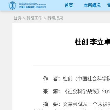
首页
本所概况
首页
>
科研工作
>
科研成果
杜创 李立
作 者：
杜创（中国社会科学
来 源：
《社会科学战线》20
摘 要：
文章尝试从一个未被