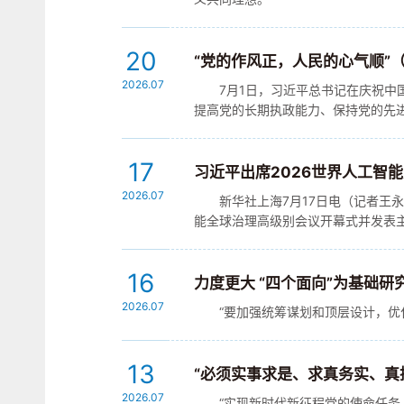
20
“党的作风正，人民的心气顺”
2026.07
7月1日，习近平总书记在庆祝中
提高党的长期执政能力、保持党的先
17
习近平出席2026世界人工智
2026.07
新华社上海7月17日电（记者王
能全球治理高级别会议开幕式并发表
16
力度更大 “四个面向”为基础
2026.07
“要加强统筹谋划和顶层设计，优
13
“必须实事求是、求真务实、真
2026.07
“实现新时代新征程党的使命任务