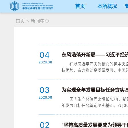
首页
本所概况
首页
>
新闻中心
04
东风浩荡开新局——习近平经
2026.08
在以习近平同志为核心的党中央
特优势，奋力推动高质量发展，中国
03
为实现全年发展目标任务夯实基
2026.08
国内生产总值同比增长4.7%，
年发展目标任务奠定坚实基础。7月3
和优势，推动高质量发展行稳致远”。
02
“坚持高质量发展要成为领导干